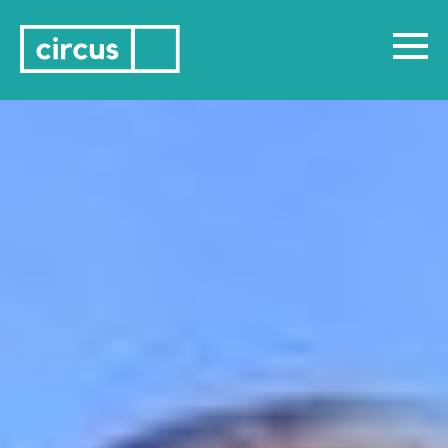
ciao@askcircus.it